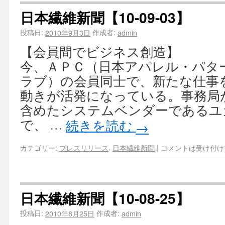
日本繊維新聞【10-09-03】
投稿日:
作成者:
2010年9月3日
admin
【会員間でビジネス創造】
今、ＡＰＣ（日本アパレル・パタ
ラブ）の会員同士で、新たな仕事
動きが活発になっている。事務局
含めたシステムベンダーであるユ
で、 …
続きを読む
→
,
|
カテゴリー:
プレスリリース
日本繊維新聞
コメントは受け付け
日本繊維新聞【10-08-25】
投稿日:
作成者:
2010年8月25日
admin