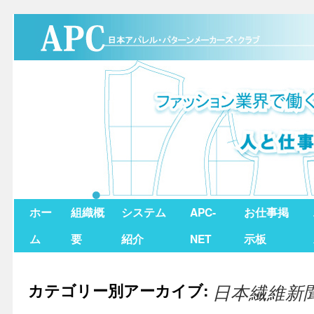
ホー
組織概
システム
APC-
お仕事掲
ム
要
紹介
NET
示板
カテゴリー別アーカイブ:
日本繊維新